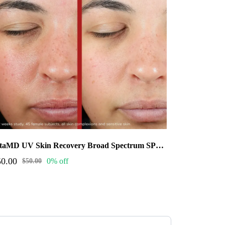
EltaMD UV Skin Recovery Broad Spectrum SPF 50 Face Sunscreen. 1.7 oz
50.00
0% off
$50.00