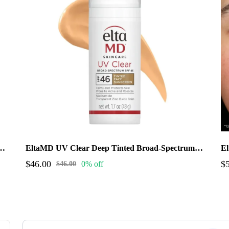
oad-Spectrum SPF 50+ (3.0 fl oz.)
EltaMD UV Clear Deep Tinted Broad-Spectrum SPF 46 (1.7 oz tinted)
$46.00
$
0% off
$46.00