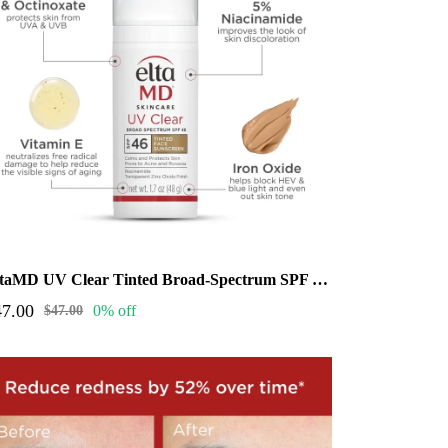
EltaMD UV Clear Tinted Broad-Spectrum SPF 46. (1.7oz tinted)
47.00
0% off
$47.00