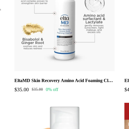
EltaMD Skin Recovery Amino Acid Foaming Cleanser (5 fl. oz)
$35.00
$
0% off
$35.00