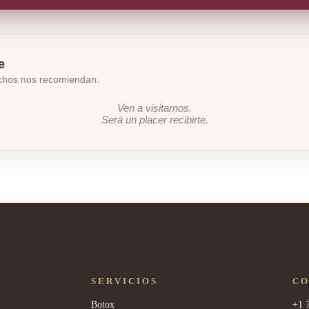
e
echos nos recomiendan.
Ven a visitarnos.
Será un placer recibirte.
SERVICIOS
C
Botox
+1 